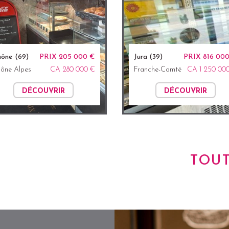
ône (69)
PRIX 205 000 €
Jura (39)
PRIX 816 00
ône Alpes
CA 280 000 €
Franche-Comté
CA 1 250 00
DÉCOUVRIR
DÉCOUVRIR
TOU