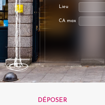
Lieu
CA max
DÉPOSER