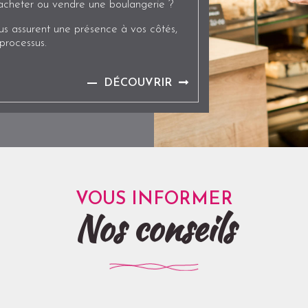
acheter ou vendre une boulangerie ?
s assurent une présence à vos côtés,
processus.
DÉCOUVRIR
VOUS INFORMER
Nos conseils