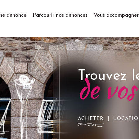
ne annonce
Parcourir nos annonces
Vous accompagner
Trouvez l
de vos
ACHETER
LOCATIO