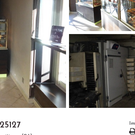
 25127
Im