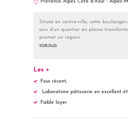
Provence Alpes Côte d’Azur - Alpes-M
Située en centre-ville, cette boulange
sein d’un quartier en pleine transfo
promet un regain …
VOIR PLUS
Les +
Four récent,
Laboratoire pâtisserie en excellent ét
Faible loyer.