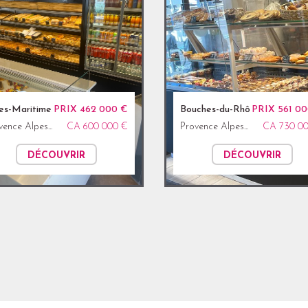
es-Maritimes (06)
PRIX 462 000 €
Bouches-du-Rhône (13)
PRIX 561 0
vence Alpes...
CA 600 000 €
Provence Alpes...
CA 730 0
DÉCOUVRIR
DÉCOUVRIR